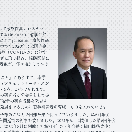
として家族性高コレステロー
eteplirsen、脊髄性筋
たpatisiran、家族性高
中でも2020年には国内企
染症（COVID-19）に対す
研究に取り組み、核酸医薬に
者数が、年々増加しており
ること」であります。本学
うレギュラトリーサイエン
進している点、が挙げられます。
の研究者が学会員として参
研究者の研究成果を発表す
発展させるために若手研究者の育成にも力を入れています。
皆様のご尽力で困難を乗り切ってまいりました。第6回年会
間延期の判断を致しました。2021年6月に開催した第6回年会
2022年8月に開催した第7回年会（年会長：横田隆徳先生）