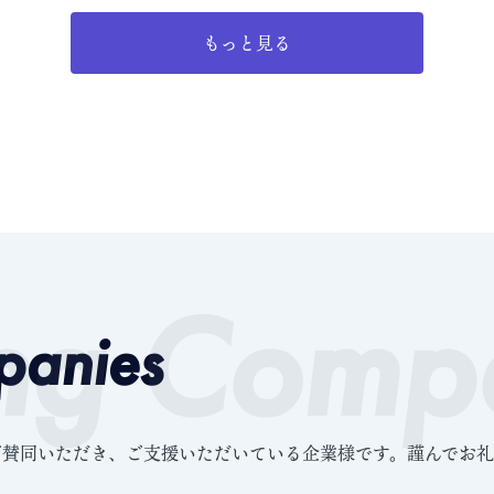
もっと見る
ng Comp
panies
ご賛同いただき、ご支援いただいている企業様です。謹んでお礼