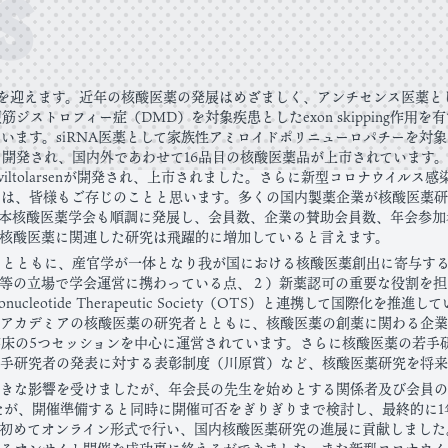
s
9年目を迎えます。近年の核酸医薬の発展はめざましく、アンチセンス医薬
筋ジストロフィー症（DMD）を対象疾患としたexon skipping作用を有する
ています。siRNA医薬として家族性アミロイドポリニューロパチーを対象にし
なども開発され、国内外であわせて16品目の核酸医薬品が上市されています。
るviltolarsenが開発され、上市されました。さらに新型コロナウイルス感
とは、皆様もご存じのことと思います。多くの国内製薬企業が核酸医薬
本核酸医薬学会も順調に発展し、会員数、企業の賛助会員数、年会参加
核酸医薬に関連した研究は飛躍的に増加していると言えます。
るとともに、産官学が一体となり我が国における核酸医薬創出に寄与す
等の立場で学会運営に携わっている点、２）新薬認可の重要な役割を担
eotide Therapeutic Society（OTS）と連携して国際化を推
アカデミアの核酸医薬の研究者とともに、核酸医薬の創薬に関わる企業
臨床の5つセッションを中心に運営されています。さらに核酸医薬の若手
手研究者の発表に対する表彰制度（川原賞）など、核酸医薬研究を将来
きな影響を受けましたが、年会長の先生を始めとする関係者及び会員の
たが、開催準備すると同時に開催可否をぎりぎりまで検討し、最終的に1年
初めてオンライン形式で行い、国内核酸医薬研究の進展に貢献しました。