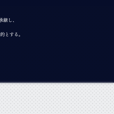
承継し、
目的とする。