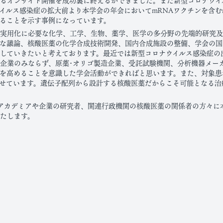
オンサイト開催を成功裏に終えるができました。また新型コロナウイルス
イルス感染症の拡大前より本学会の年会においてmRNAワクチンを含む
ることを示す事例になっています。
、実用化に必要な化学、工学、生物、薬学、医学の多分野の先端的研究
な議論、核酸医薬の化学合成技術開発、国内合成施設の整備、学会の国
していきたいと考えております。最近では新型コロナウイルス感染症の
企業のみならず、原薬･オリゴ製造企業、受託試験機関、分析機器メー
を高めることを意識した学会活動ができればと思います。また、対象患
見せています。遺伝子配列から設計する核酸医薬だからこそ可能となる治療
アカデミアや企業の研究者、関連行政機関の核酸医薬の関係者の方々に
たします。