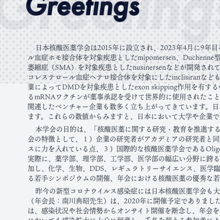
Greeting
Greetings
日本核酸医薬学会は2015年に設立され、2023年4月に
ル血症ホモ接合体を対象疾患としたmipomersen、Duchenne型
萎縮症（SMA）を対象疾患としたnusinersenなどが開発され
コレステロール血症ヘテロ接合体を対象にしたinclisiran
業によってDMDを対象疾患としたexon skipping作用を有す
るmRNAワクチンが薬事承認を受けて世界的に使用されたこ
関連したベンチャー企業も数多く立ち上がってきています。日
ます。これらの数値からみますと、日本において大学や企業で
本学会の目的は、「核酸医薬に関する研究・教育を推進す
会の特徴として、１）企業の研究者がアカデミアの研究者と同
スに力を入れている点、３）国際的な核酸医薬学会であるOligonucl
実際に、薬学部、理学部、工学部、医学部の幅広い分野に跨る
加し、化学、生物、DDS、レギュラトリーサイエンス、医学
る若手シンポジウムの開催、年会における核酸医薬の優秀な若
昨今の新型コロナウイルス感染症には日本核酸医薬学会も大
（年会長：南川典昭先生）は、2020年に開催予定でありまし
は、感染状況や社会情勢からオンサイト開催を断念し、年会を