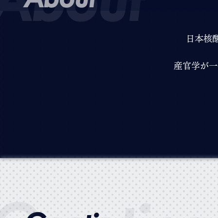
日本核
産官学が一