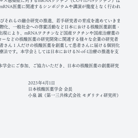
感染症に対するmRNAワクチン（COVID-19ワクチン）は
mRNA医薬に関連するシンポジウムや講演が幾度となく行われ
及びそれらの融合研究の推進、若手研究者の育成を進めていきま
際化、一般社会への啓蒙活動など日本における核酸医薬創薬・
出現により、mRNAワクチンなど国産ワクチンや国産治療薬の
カーなどの核酸医薬の研究開発に関連する様々な企業の研究者
者さん１人だけの核酸医薬を創薬して患者さんに届ける個別化
法です。本学会としては日本におけるN-of-1治療の推進を支
本学会にご参加、ご協力いただき、日本の核酸医薬の創薬研究
2023年4月1日
日本核酸医薬学会 会長
小泉 誠（第一三共株式会社 モダリティ研究所）