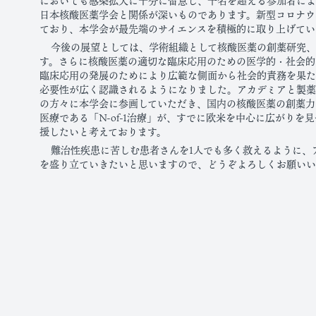
においても感染拡大に十分に留意し、千名を超える参加者による
日本核酸医薬学会と関係が深いものであります。新型コロナウ
ており、本学会が最先端のサイエンスを積極的に取り上げてい
今後の展望としては、学術組織として核酸医薬の創薬研究
す。さらに核酸医薬の適切な臨床応用のための医学的・社会的
臨床応用の発展のためにより広範な側面から社会的責務を果た
必要性が広く認識されるようになりました。アカデミアと製薬
の方々に本学会に参画していただき、国内の核酸医薬の創薬力
医療である「N-of-1治療」が、すでに欧米を中心に広がりを
援したいと考えております。
難治性疾患に苦しむ患者さんを1人でも多く救えるように、
を盛り立ていきたいと思いますので、どうぞよろしくお願いい