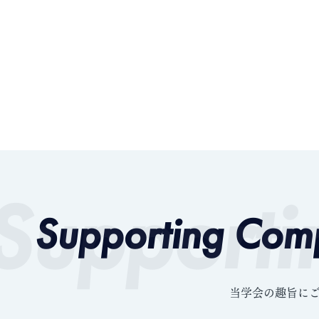
Supporti
Supporting Com
当学会の趣旨に