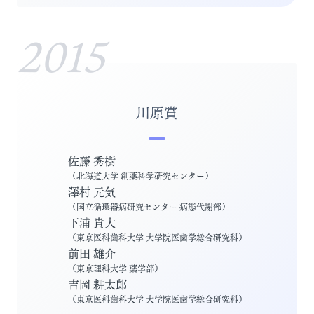
2015
川原賞
佐藤 秀樹
（
北海道大学 創薬科学研究センター
）
澤村 元気
（
国立循環器病研究センター 病態代謝部
）
下浦 貴大
（
東京医科歯科大学 大学院医歯学総合研究科
）
前田 雄介
（
東京理科大学 薬学部
）
吉岡 耕太郎
（
東京医科歯科大学 大学院医歯学総合研究科
）