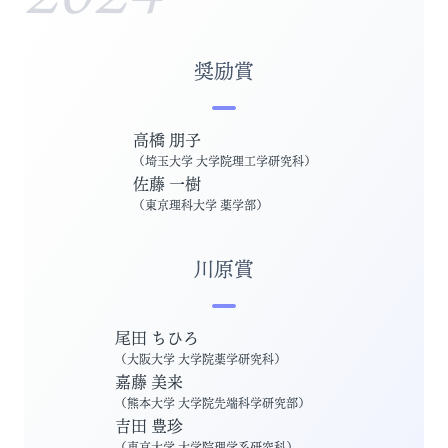
奨励賞
高橋 朋子
（
埼玉大学 大学院理工学研究科
）
佐藤 一樹
（
東京理科大学 薬学部
）
川原賞
尾田 ちひろ
（
大阪大学 大学院薬学研究科
）
嘉藤 美来
（
熊本大学 大学院先端科学研究部
）
吉田 豊珍
（
東京大学 大学院理学系研究科
）