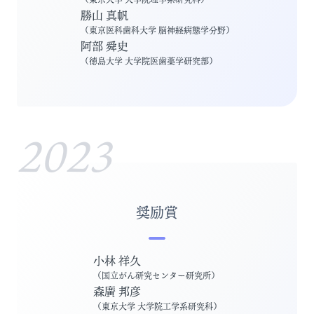
勝山 真帆
（
東京医科歯科大学 脳神経病態学分野
）
阿部 舜史
（
徳島大学 大学院医歯薬学研究部
）
2023
奨励賞
小林 祥久
（
国立がん研究センター研究所
）
森廣 邦彦
（
東京大学 大学院工学系研究科
）