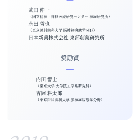
武田 伸一
（
国立精神・神経医療研究センター 神経研究所
）
永田 哲也
（
東京医科歯科大学 脳神経病態学分野
）
日本新薬株式会社 東部創薬研究所
奨励賞
内田 智士
（
東京大学 大学院工学系研究科
）
吉岡 耕太郎
（
東京医科歯科大学 脳神経病態学分野
）