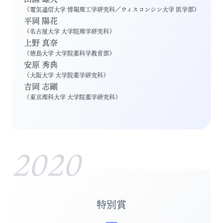
（
電気通信大学 情報理工学研究科／ウィスコンシン大学 医学部
）
平岡 陽花
（
名古屋大学 大学院理学研究科
）
上野 真奈
（
徳島大学 大学院薬科学教育部
）
安原 秀典
（
大阪大学 大学院薬学研究科
）
吉岡 志剛
（
東京理科大学 大学院薬学研究科
）
2020
特別賞