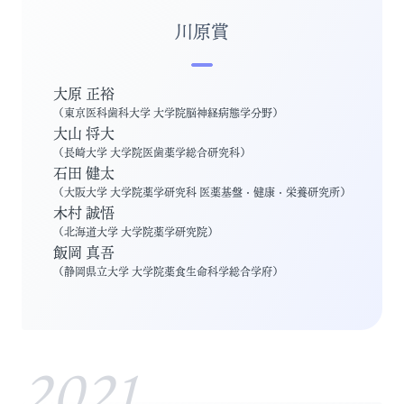
川原賞
大原 正裕
（
東京医科歯科大学 大学院脳神経病態学分野
）
大山 将大
（
長崎大学 大学院医歯薬学総合研究科
）
石田 健太
（
大阪大学 大学院薬学研究科 医薬基盤・健康・栄養研究所
）
木村 誠悟
（
北海道大学 大学院薬学研究院
）
飯岡 真吾
（
静岡県立大学 大学院薬食生命科学総合学府
）
2021